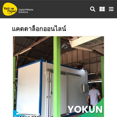
ข้าม
ไป
ยัง
เนื้อหา
แคตตาล็อกออนไลน์
หลัก