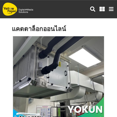
ข้าม
ไป
ยัง
เนื้อหา
แคตตาล็อกออนไลน์
หลัก