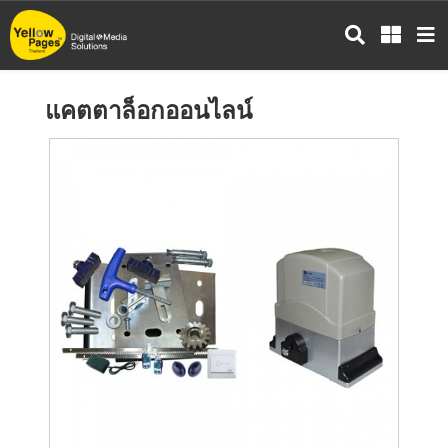
ข้าม
ไป
ยัง
เนื้อหา
แคตตาล็อกออนไลน์
หลัก