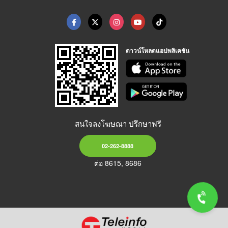
ดาวน์โหลดแอปพลิเคชัน
สนใจลงโฆษณา ปรึกษาฟรี
02-262-8888
ต่อ 8615, 8686