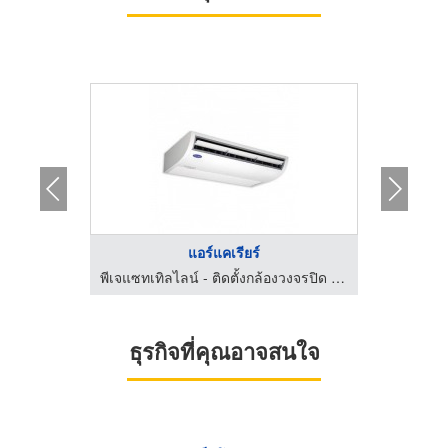
แอร์แคเรียร์
์
พีเจแซทเทิลไลน์ - ติดตั้งกล้องวงจรปิด จานดาวเทียม กรุงเทพกรีฑา
ธุรกิจที่คุณอาจสนใจ