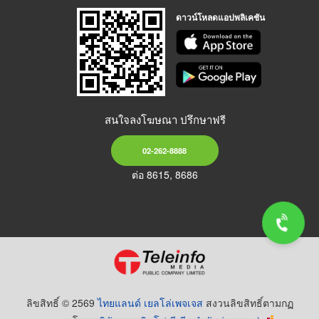
ดาวน์โหลดแอปพลิเคชัน
สนใจลงโฆษณา ปรึกษาฟรี
02-262-8888
ต่อ 8615, 8686
ลิขสิทธิ์ © 2569
ไทยแลนด์ เยลโล่เพจเจส
สงวนลิขสิทธิ์ตามกฏ