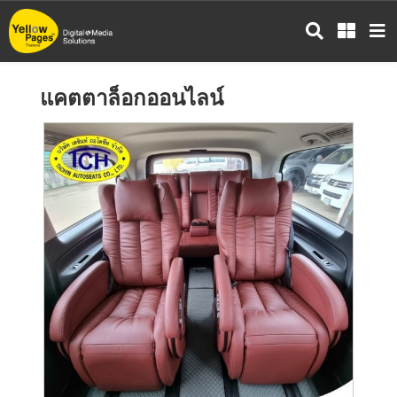
ข้าม
ไป
ยัง
เนื้อหา
แคตตาล็อกออนไลน์
หลัก