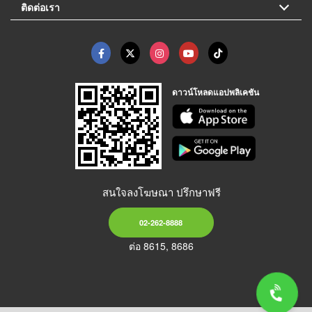
ติดต่อเรา
ดาวน์โหลดแอปพลิเคชัน
สนใจลงโฆษณา ปรึกษาฟรี
02-262-8888
ต่อ 8615, 8686