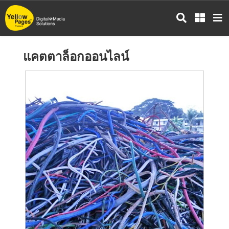
ข้าม
ไป
ยัง
เนื้อหา
แคตตาล็อกออนไลน์
หลัก