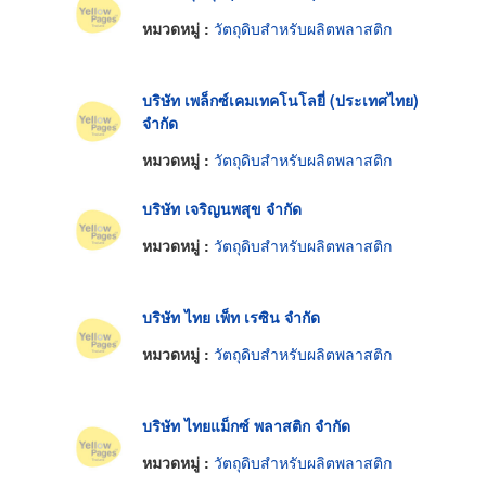
หมวดหมู่ :
วัตถุดิบสำหรับผลิตพลาสติก
บริษัท เพล็กซ์เคมเทคโนโลยี่ (ประเทศไทย)
จำกัด
หมวดหมู่ :
วัตถุดิบสำหรับผลิตพลาสติก
บริษัท เจริญนพสุข จำกัด
หมวดหมู่ :
วัตถุดิบสำหรับผลิตพลาสติก
บริษัท ไทย เพ็ท เรซิน จำกัด
หมวดหมู่ :
วัตถุดิบสำหรับผลิตพลาสติก
บริษัท ไทยแม็กซ์ พลาสติก จำกัด
หมวดหมู่ :
วัตถุดิบสำหรับผลิตพลาสติก