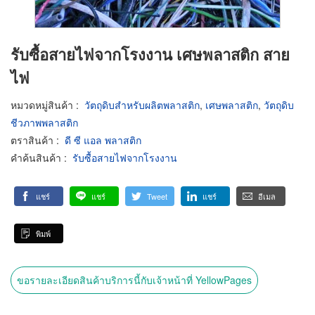
รับซื้อสายไฟจากโรงงาน เศษพลาสติก สาย
ไฟ
หมวดหมู่สินค้า
:
วัตถุดิบสำหรับผลิตพลาสติก
,
เศษพลาสติก
,
วัตถุดิบ
ชีวภาพพลาสติก
ตราสินค้า
:
ดี ซี แอล พลาสติก
คำค้นสินค้า
:
รับซื้อสายไฟจากโรงงาน
แชร์
แชร์
Tweet
แชร์
อีเมล
พิมพ์
ขอรายละเอียดสินค้าบริการนี้กับเจ้าหน้าที่ YellowPages