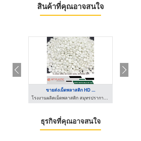
สินค้าที่คุณอาจสนใจ
...
ขายส่งเม็ดพลาสติก HD ...
โรงงานผลิตเม็ดพลาสติก สมุทรปราการ - วิทยา อินเตอร์เทรด
โรงงานผลิตเม็ดพลาสติก สมุทรปราการ - วิทยา อินเตอร์เทรด
ธุรกิจที่คุณอาจสนใจ