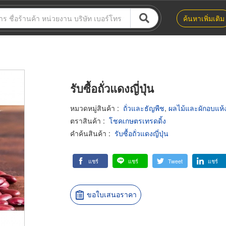
ค้นหาเพิ่มเติม
รับซื้อถั่วแดงญี่ปุ่น
หมวดหมู่สินค้า
:
ถั่วและธัญพืช
,
ผลไม้และผักอบแห้
ตราสินค้า
:
โชคเกษตรเทรดดิ้ง
คำค้นสินค้า
:
รับซื้อถั่วแดงญี่ปุ่น
แชร์
แชร์
Tweet
แชร์
ขอใบเสนอราคา