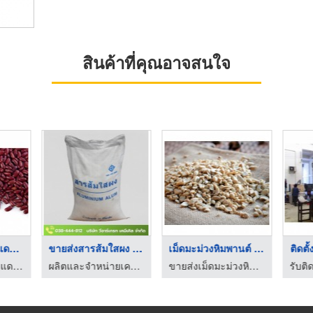
สินค้าที่คุณอาจสนใจ
โรงงานรับซื้อถั่วแดง ...
ขายส่งสารส้มใสผง ชลบ ...
เม็ดมะม่วงหิมพานต์ เ ...
ติดตั
โรงงานส่งออกถั่วแดง เชียงใหม่ - โชคเกษตรเทรดดิ้ง
ผลิตและจำหน่ายเคมีภัณฑ์ระบบ Boiler ระบบ RO
ขายส่งเม็ดมะม่วงหิมพานต์ - เกียรติคุณพานิช ชลบุรี