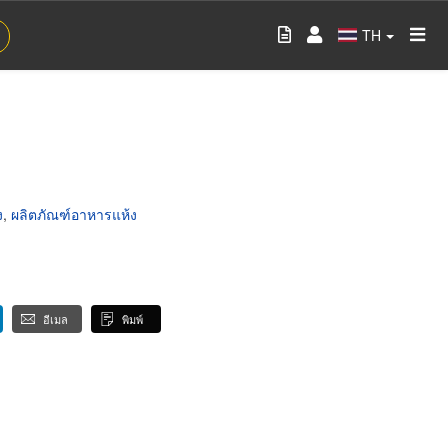
TH
ง
,
ผลิตภัณฑ์อาหารแห้ง
อีเมล
พิมพ์