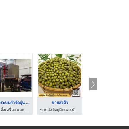
้งระบบกำจัดฝุ่น ...
ขายส่งถั่ว
ร้านขายถั่วแดงญี่ปุ่ ...
รับติดตั้งเครื่อง และงานเดินระบบท่อ - ยูนิโฟร์ เอ็นจิเนียริ่ง
ขายส่งวัตถุดิบและธัญพืช
โรงงานส่งออกถั่วแดง เชียงใหม่ - โชคเกษตรเทรดดิ้ง