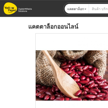
ข้าม
แคตตาล็อก
ไป
ยัง
เนื้อหา
แคตตาล็อกออนไลน์
หลัก