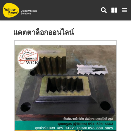
ข้าม
ไป
ยัง
เนื้อหา
แคตตาล็อกออนไลน์
หลัก