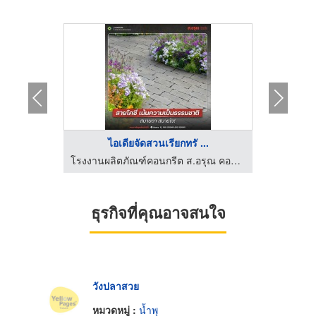
ไอเดียจัดสวนเรียกทรั ...
ร
ปั้น GRC
โรงงานผลิตภัณฑ์คอนกรีต ส.อรุณ คอนกรีต ปทุมธานี
ธุรกิจที่คุณอาจสนใจ
วังปลาสวย
หมวดหมู่ :
น้ำพุ