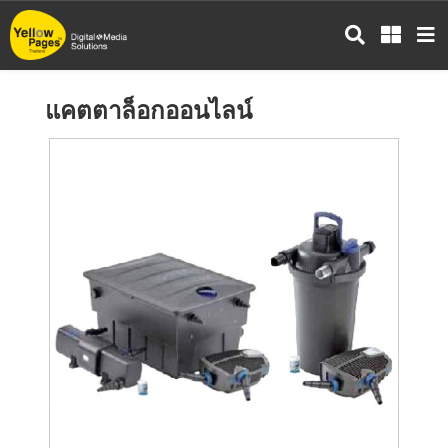
ข้าม
ไป
ยัง
เนื้อหา
แคตตาล็อกออนไลน์
หลัก