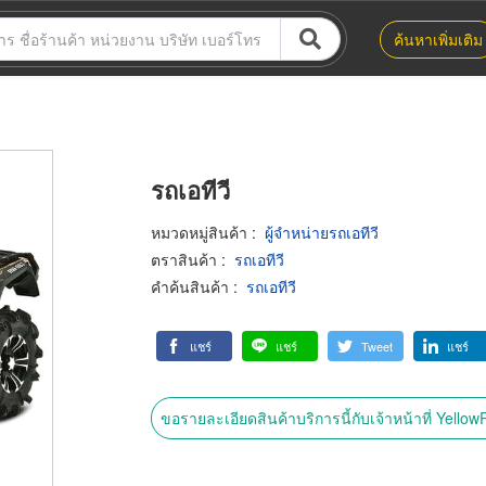
ค้นหาเพิ่มเติม
รถเอทีวี
หมวดหมู่สินค้า
:
ผู้จำหน่ายรถเอทีวี
ตราสินค้า
:
รถเอทีวี
คำค้นสินค้า
:
รถเอทีวี
แชร์
แชร์
Tweet
แชร์
ขอรายละเอียดสินค้าบริการนี้กับเจ้าหน้าที่ Yello