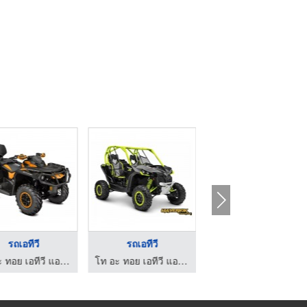
รถเอทีวี
รถเอทีวี
รถเอทีวี
โท อะ ทอย เอทีวี แอนด์ เจ็ทสกี พัทยา
โท อะ ทอย เอทีวี แอนด์ เจ็ทสกี พัทยา
โท อะ ทอย เอทีวี แอนด์ เจ็ทสกี พัทยา