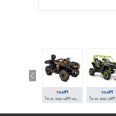
รถเอทีวี
รถเอทีวี
รถเอทีวี
โท อะ ทอย เอทีวี แอนด์ เจ็ทสกี พัทยา
โท อะ ทอย เอทีวี แอนด์ เจ็ทสกี พัทยา