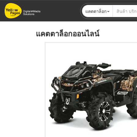
ข้าม
แคตตาล็อก
ไป
ยัง
เนื้อหา
แคตตาล็อกออนไลน์
หลัก