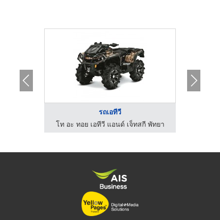
รถเอทีวี
กี พัทยา
โท อะ ทอย เอทีวี แอนด์ เจ็ทสกี พัทยา