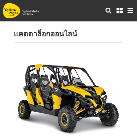
ข้าม
ไป
ยัง
เนื้อหา
แคตตาล็อกออนไลน์
หลัก