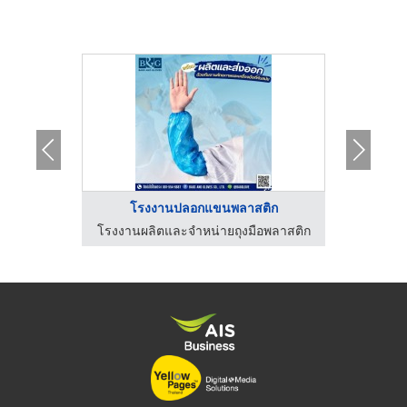
ง
โรงงานปลอกแขนพลาสติก
โรงงานผลิตหนังยาง ที.โอ. พัฒนา รับเบอร์
โรงงานผลิตและจำหน่ายถุงมือพลาสติก