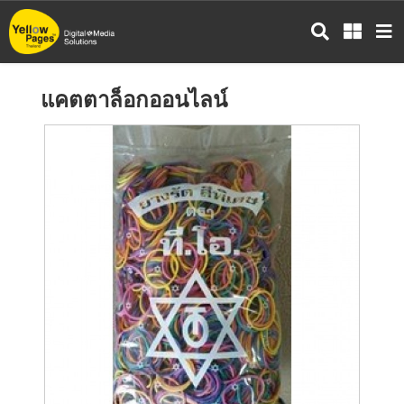
ข้าม
ไป
ยัง
เนื้อหา
แคตตาล็อกออนไลน์
หลัก