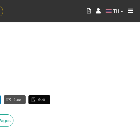
TH
อีเมล
พิมพ์
wPages