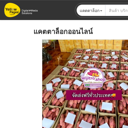
ข้าม
แคตตาล็อก
ไป
ยัง
เนื้อหา
แคตตาล็อกออนไลน์
หลัก