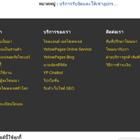
หมวดหมู่ :
บริการรับจัดและให้เช่าอุปกรณ์งานเลี้ยงและงานพิธี
รา
บริการของเรา
ติดต่อเรา
มเป็นมา
ไทยแลนด์ เยลโล่เพจเจส
ทีมที่ปรึกษาโฆษณา
มเป็นส่วนตัว
YellowPages Online Service
โฆษณากับเรา
มปลอดภัยไซเบอร์
YellowPages Blog
ฝ่ายบริการลูกค้าสัมพั
้
นามบัตรดิจิทัล
วิธีการชำระเงิน
รใช้งาน
YP Chatbot
บผู้ลงโฆษณา
โปรโมชั่น
ลโล่เพจเจสทั่วโลก
รับทำเว็บไซต์ SEO
ะเบียนโดเมน
ต์นี้ใช้คุกกี้