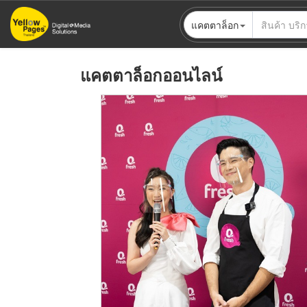
ข้าม
แคตตาล็อก
ไป
ยัง
เนื้อหา
แคตตาล็อกออนไลน์
หลัก