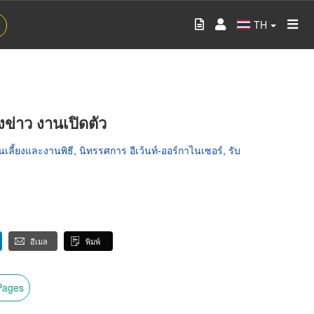
TH
งข่าว งานเปิดตัว
นเลี้ยงและงานพิธี
,
นิทรรศการ อีเว้นท์-ออร์กาไนเซอร์
,
รับ
อีเมล
พิมพ์
wPages