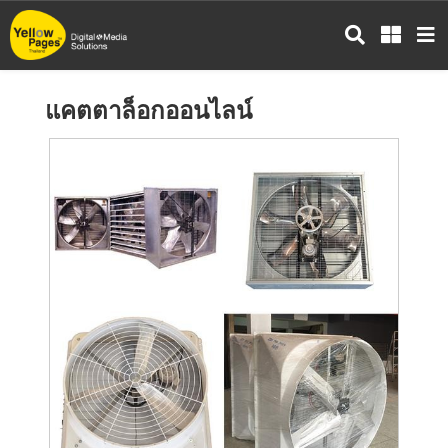
ข้าม
ไป
ยัง
เนื้อหา
แคตตาล็อกออนไลน์
หลัก