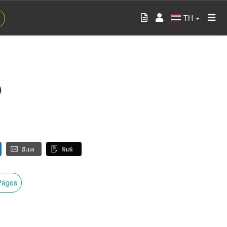
TH
)
อีเมล
พิมพ์
wPages