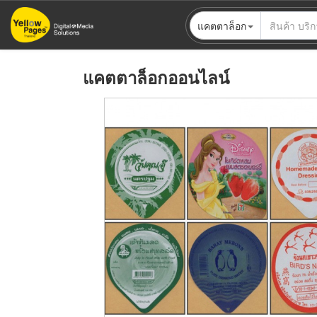
ข้าม
แคตตาล็อก
ไป
ยัง
เนื้อหา
แคตตาล็อกออนไลน์
หลัก