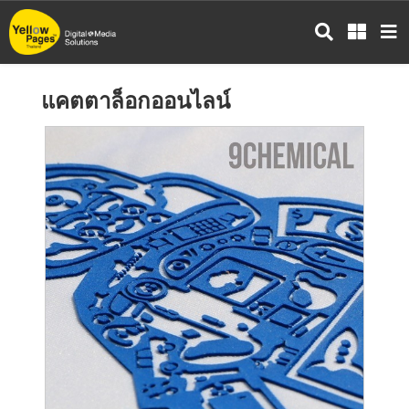
ข้าม
ไป
ยัง
เนื้อหา
แคตตาล็อกออนไลน์
หลัก