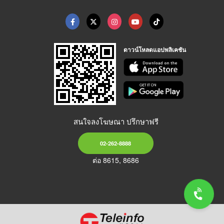
ดาวน์โหลดแอปพลิเคชัน
สนใจลงโฆษณา ปรึกษาฟรี
02-262-8888
ต่อ 8615, 8686