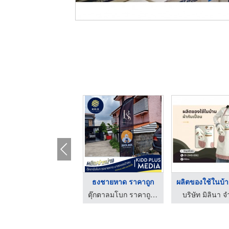
อุปกรณ์ทำความสะอาด ไ ...
ธงชายหาด ราคาถูก
บุญมีทวีพาณิชย์ ค้าส่ง
ตุ๊กตาลมโบก ราคาถูก - คิดดี พลัส มีเดีย
บริษัท มิลินา จ