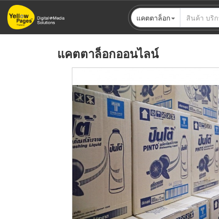
ข้าม
แคตตาล็อก
ไป
ยัง
เนื้อหา
แคตตาล็อกออนไลน์
หลัก