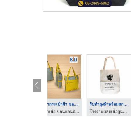
รับทำกระเป๋าผ้า ขอนแ ...
รับทำถุงผ้าพร้อมสกรี ...
รับทำเสื้อ ขอนแก่นอินเตอร์การ์เมนท์
โรงงานผลิตเสื้อยูนิฟอร์ม - เอส.วี.ซี.อิมพีเรียล
บริษัท มิลินา จ