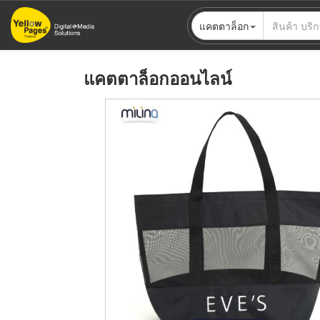
ข้าม
แคตตาล็อก
ไป
ยัง
เนื้อหา
แคตตาล็อกออนไลน์
หลัก