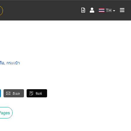
TH
ถือ
,
กระเป๋า
อีเมล
พิมพ์
wPages