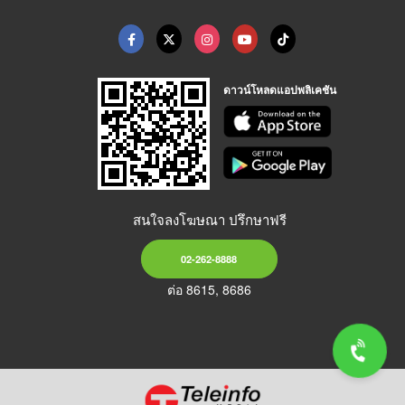
ดาวน์โหลดแอปพลิเคชัน
สนใจลงโฆษณา ปรึกษาฟรี
02-262-8888
ต่อ 8615, 8686