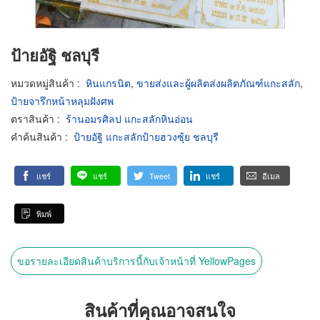
ป้ายอัฐิ ชลบุรี
หมวดหมู่สินค้า
:
หินแกรนิต
,
ขายส่งและผู้ผลิตส่งผลิตภัณฑ์แกะสลัก
,
ป้ายจารึกหน้าหลุมฝังศพ
ตราสินค้า
:
ร้านอมรศิลป แกะสลักหินอ่อน
คำค้นสินค้า
:
ป้ายอัฐิ แกะสลักป้ายฮวงซุ้ย ชลบุรี
แชร์
แชร์
Tweet
แชร์
อีเมล
พิมพ์
ขอรายละเอียดสินค้าบริการนี้กับเจ้าหน้าที่ YellowPages
สินค้าที่คุณอาจสนใจ