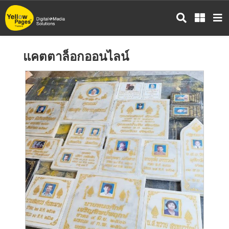
ข้าม
ไป
ยัง
เนื้อหา
แคตตาล็อกออนไลน์
หลัก