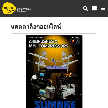
ข้าม
ไป
ยัง
เนื้อหา
แคตตาล็อกออนไลน์
หลัก