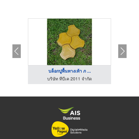
..
บล็อกปูพื้นทางเท้า ภ ...
ผ
ัด
บริษัท ทีบีเค 2011 จำกัด