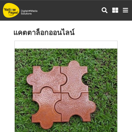
ข้าม
ไป
ยัง
เนื้อหา
แคตตาล็อกออนไลน์
หลัก