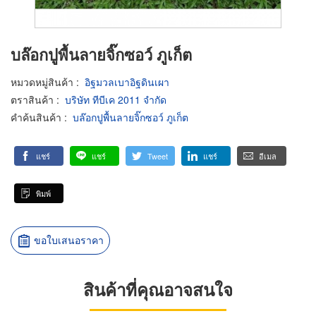
บล๊อกปูพื้นลายจิ๊กซอว์ ภูเก็ต
หมวดหมู่สินค้า
:
อิฐมวลเบาอิฐดินเผา
ตราสินค้า
:
บริษัท ทีบีเค 2011 จำกัด
คำค้นสินค้า
:
บล๊อกปูพื้นลายจิ๊กซอว์ ภูเก็ต
แชร์
แชร์
Tweet
แชร์
อีเมล
พิมพ์
ขอใบเสนอราคา
สินค้าที่คุณอาจสนใจ