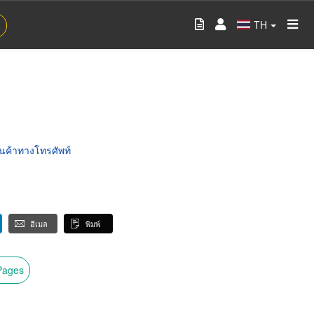
TH
นค้าทางโทรศัพท์
อีเมล
พิมพ์
wPages