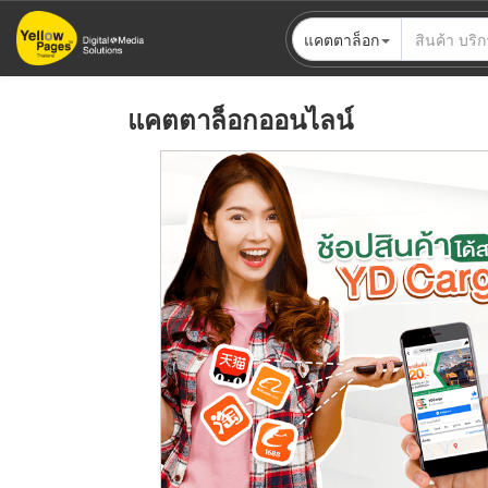
ข้าม
แคตตาล็อก
ไป
ยัง
เนื้อหา
แคตตาล็อกออนไลน์
หลัก