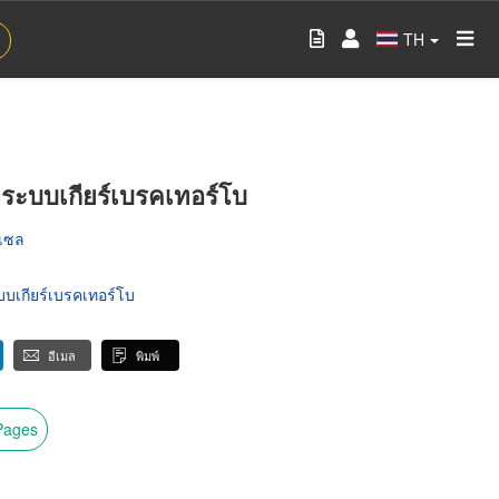
TH
างระบบเกียร์เบรคเทอร์โบ
ีเซล
ะบบเกียร์เบรคเทอร์โบ
อีเมล
พิมพ์
wPages