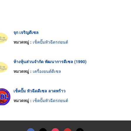
จุก เจริญดีเซล
หมวดหมู่ :
เช็คปั๊มหัวฉีดรถยนต์
ห้างหุ้นส่วนจำกัด พัฒนาการดีเซล (1990)
หมวดหมู่ :
เครื่องยนต์ดีเซล
เช็คปั๊ม หัวฉีดดีเซล ลาดพร้าว
หมวดหมู่ :
เช็คปั๊มหัวฉีดรถยนต์