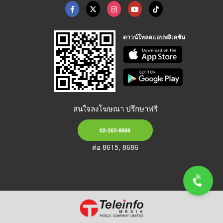
ดาวน์โหลดแอปพลิเคชัน
สนใจลงโฆษณา ปรึกษาฟรี
02-262-8888
ต่อ 8615, 8686