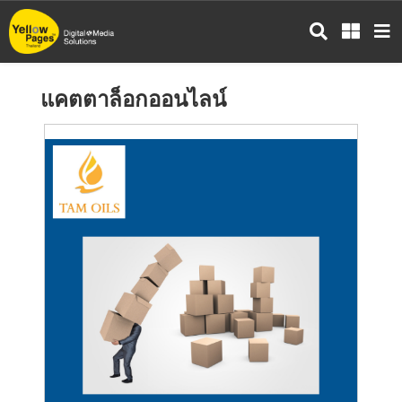
ข้าม
ไป
ยัง
เนื้อหา
แคตตาล็อกออนไลน์
หลัก