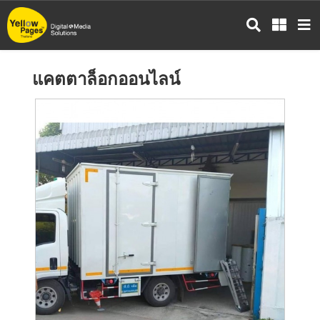
ข้าม
ไป
ยัง
เนื้อหา
แคตตาล็อกออนไลน์
หลัก