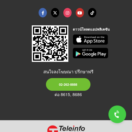
ดาวน์โหลดแอปพลิเคชัน
สนใจลงโฆษณา ปรึกษาฟรี
02-262-8888
ต่อ 8615, 8686