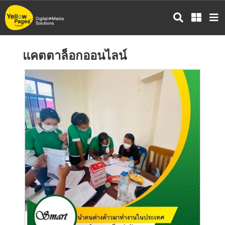
ข้าม
ไป
ยัง
เนื้อหา
แคตตาล็อกออนไลน์
หลัก