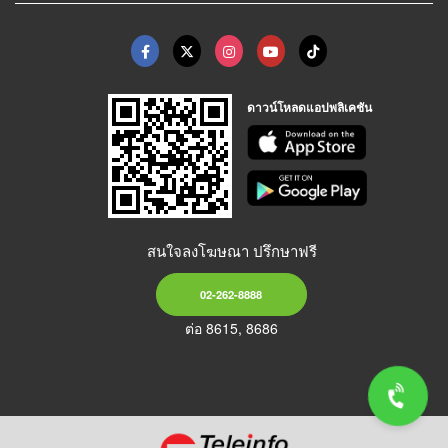
ดาวน์โหลดแอปพลิเคชัน
สนใจลงโฆษณา ปรึกษาฟรี
02-262-8888
ต่อ 8615, 8686