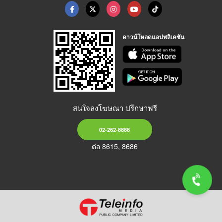
ดาวน์โหลดแอปพลิเคชัน
สนใจลงโฆษณา ปรึกษาฟรี
02-262-8888
ต่อ 8615, 8686