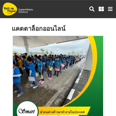
ข้าม
ไป
ยัง
เนื้อหา
แคตตาล็อกออนไลน์
หลัก