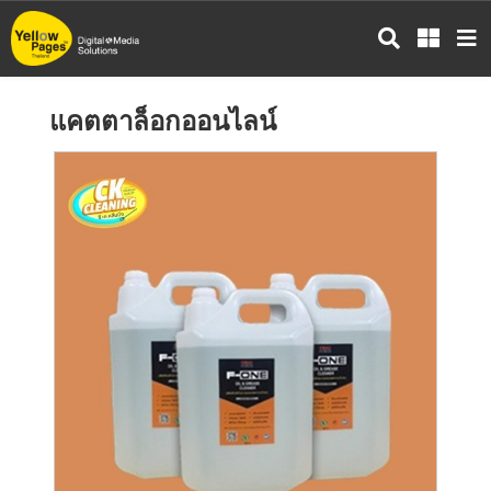
ข้าม
ไป
ยัง
เนื้อหา
แคตตาล็อกออนไลน์
หลัก