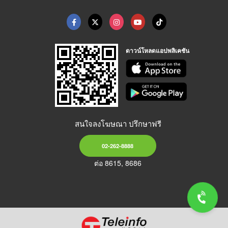
ดาวน์โหลดแอปพลิเคชัน
สนใจลงโฆษณา ปรึกษาฟรี
02-262-8888
ต่อ 8615, 8686