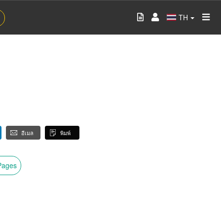
TH
อีเมล
พิมพ์
wPages