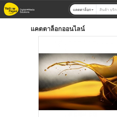
ข้าม
แคตตาล็อก
ไป
ยัง
เนื้อหา
แคตตาล็อกออนไลน์
หลัก