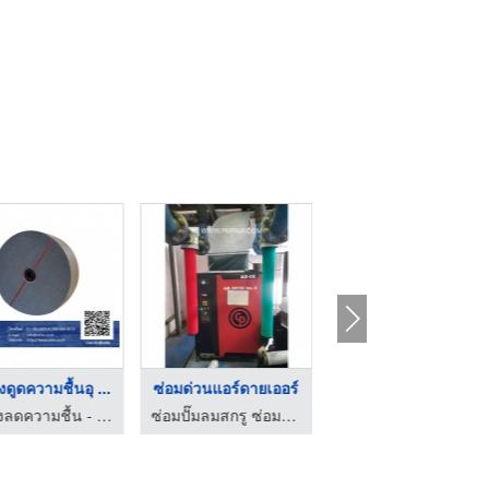
องดูดความชื้นอุ ...
ซ่อมด่วนแอร์ดายเออร์
โรงงานผลิตสารกันชื้น ...
เครื่องลดความชื้น - ฮิวเทค (เอเซีย) จำกัด
ซ่อมปั๊มลมสกรู ซ่อมปั๊มลมโรงงาน
บริษัท ซินด้า พีอี แมททีเรียล จำกัด