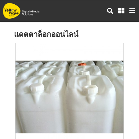
ข้าม
ไป
ยัง
เนื้อหา
แคตตาล็อกออนไลน์
หลัก