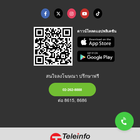
ดาวน์โหลดแอปพลิเคชัน
สนใจลงโฆษณา ปรึกษาฟรี
02-262-8888
ต่อ 8615, 8686