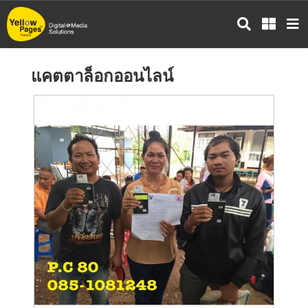
ข้าม
ไป
ยัง
เนื้อหา
แคตตาล็อกออนไลน์
หลัก