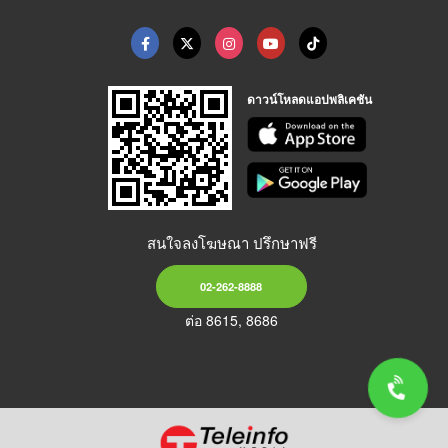
ดาวน์โหลดแอปพลิเคชัน
สนใจลงโฆษณา ปรึกษาฟรี
02-262-8888
ต่อ 8615, 8686