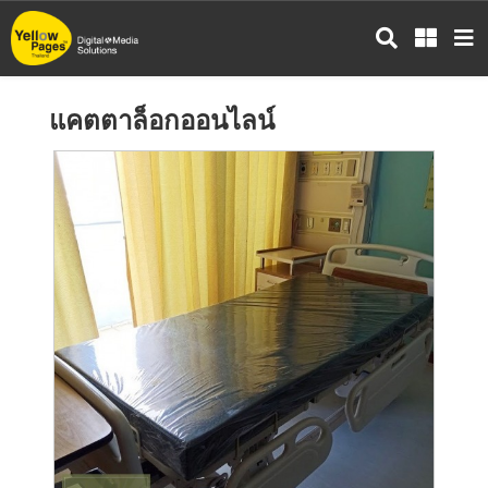
ข้าม
ไป
ยัง
เนื้อหา
แคตตาล็อกออนไลน์
หลัก