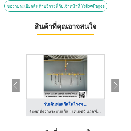
ขอรายละเอียดสินค้าบริการนี้กับเจ้าหน้าที่ YellowPages
สินค้าที่คุณอาจสนใจ
...
รับเดินท่อแก๊สในโรงพ ...
เคมีภัณฑ์สำหรับอุตสาหกรรม พรภพเคมีคอล
รับติดตั้งวางระบบแก๊ส - เคเอชจี แอลพีจี โปรดักส์