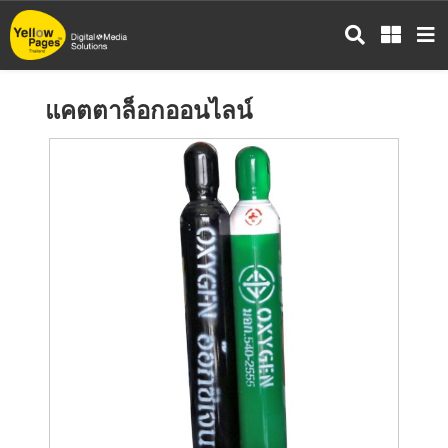
ข้าม
ไป
ยัง
เนื้อหา
แคตตาล็อกออนไลน์
หลัก