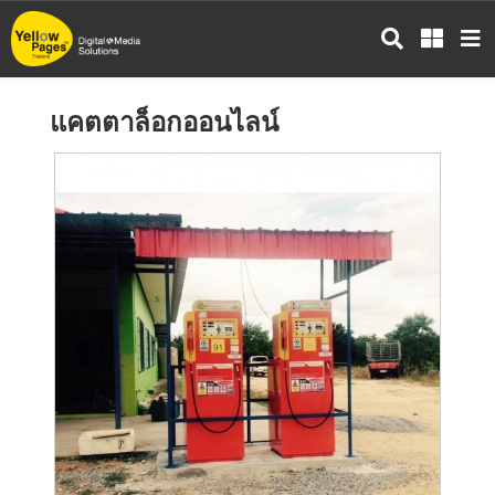
ข้าม
ไป
ยัง
เนื้อหา
แคตตาล็อกออนไลน์
หลัก