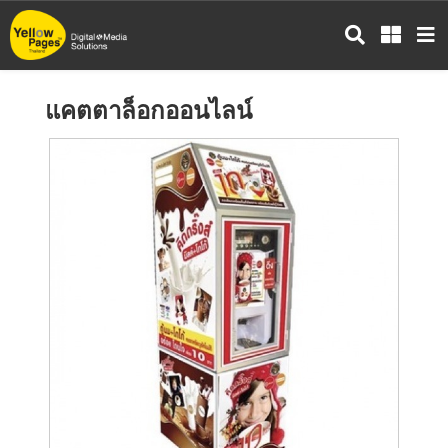
ข้าม
ไป
ยัง
เนื้อหา
แคตตาล็อกออนไลน์
หลัก