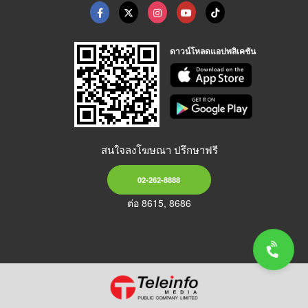
ดาวน์โหลดแอปพลิเคชัน
สนใจลงโฆษณา ปรึกษาฟรี
02-262-8888
ต่อ 8615, 8686