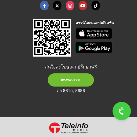
ดาวน์โหลดแอปพลิเคชัน
สนใจลงโฆษณา ปรึกษาฟรี
02-262-8888
ต่อ 8615, 8686