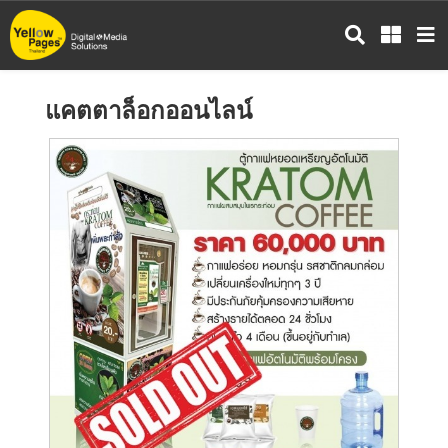
ข้าม
ไป
ยัง
เนื้อหา
แคตตาล็อกออนไลน์
หลัก