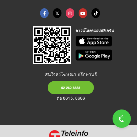
ดาวน์โหลดแอปพลิเคชัน
สนใจลงโฆษณา ปรึกษาฟรี
02-262-8888
ต่อ 8615, 8686