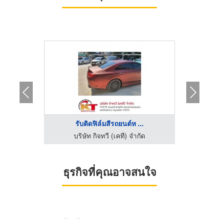
รับติดฟิล์มสีรถยนต์ห ...
รับ
ัด
บริษัท กิจทวี (เคที) จำกัด
บ
ธุรกิจที่คุณอาจสนใจ