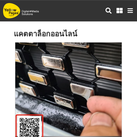
ข้าม
ไป
ยัง
เนื้อหา
แคตตาล็อกออนไลน์
หลัก