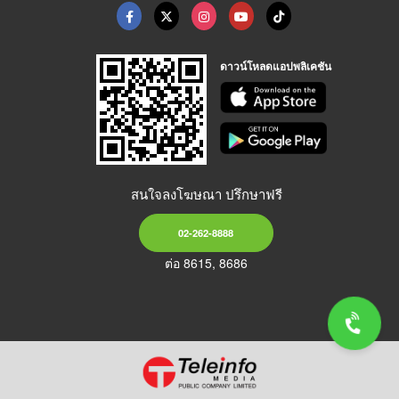
ดาวน์โหลดแอปพลิเคชัน
สนใจลงโฆษณา ปรึกษาฟรี
02-262-8888
ต่อ 8615, 8686