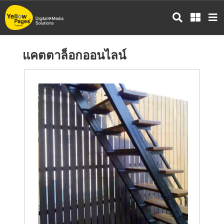
ข้าม
ไป
ยัง
เนื้อหา
แคตตาล็อกออนไลน์
หลัก