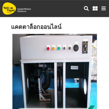
ข้าม
ไป
ยัง
เนื้อหา
แคตตาล็อกออนไลน์
หลัก