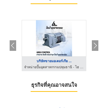
..
บริษัทขายมอเตอร์เกีย ...
รับออกแบบ ผลิตและจำหน่าย ผ้าใบกันสาดทุกชนิด
จำหน่ายปั๊มอุตสาหกรรมปทุมธานี - ไฮ คอนโทรล
ธุรกิจที่คุณอาจสนใจ