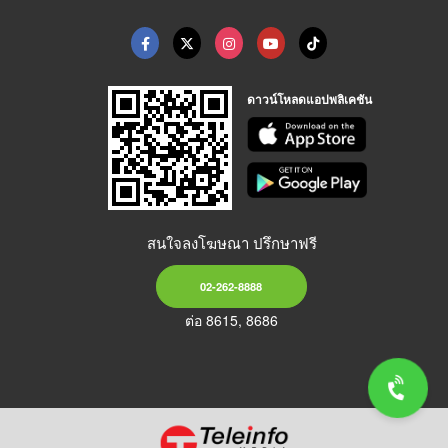
ดาวน์โหลดแอปพลิเคชัน
สนใจลงโฆษณา ปรึกษาฟรี
02-262-8888
ต่อ 8615, 8686