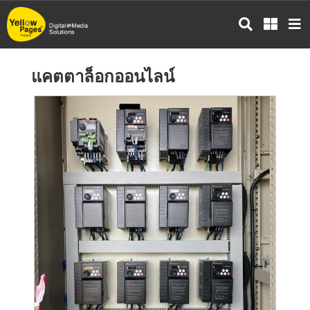
ข้าม
ไป
ยัง
เนื้อหา
แคตตาล็อกออนไลน์
หลัก