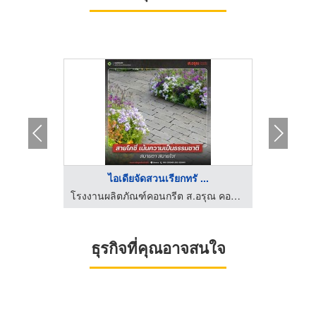
ไอเดียจัดสวนเรียกทรั ...
ร
ปั้น GRC
โรงงานผลิตภัณฑ์คอนกรีต ส.อรุณ คอนกรีต ปทุมธานี
ธุรกิจที่คุณอาจสนใจ