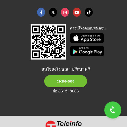
ดาวน์โหลดแอปพลิเคชัน
สนใจลงโฆษณา ปรึกษาฟรี
02-262-8888
ต่อ 8615, 8686