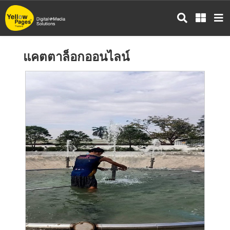
ข้าม
ไป
ยัง
เนื้อหา
แคตตาล็อกออนไลน์
หลัก