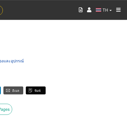
TH
รื่องและอุปกรณ์
อีเมล
พิมพ์
wPages