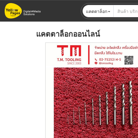
ข้าม
แคตตาล็อก
ไป
ยัง
เนื้อหา
แคตตาล็อกออนไลน์
หลัก