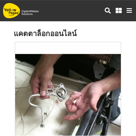
ข้าม
ไป
ยัง
เนื้อหา
แคตตาล็อกออนไลน์
หลัก