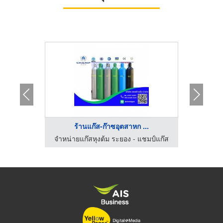
ร้านแก๊ส-ก๊าซอุตสาหก ...
จำหน่ายแก๊สLPG แก๊สหุงต้ม - สุพรีม เอ็นเนอร์ยี
จำหน่ายแก๊สหุงต้ม ระยอง - แชมป์แก๊ส