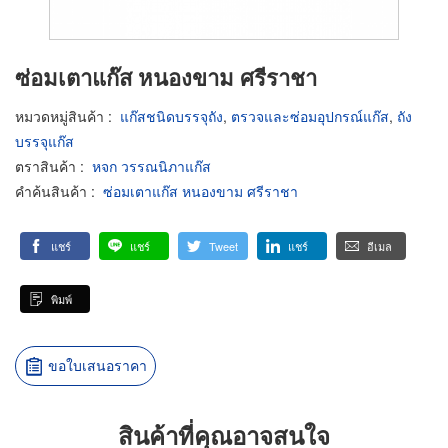
ซ่อมเตาแก๊ส หนองขาม ศรีราชา
หมวดหมู่สินค้า
:
แก๊สชนิดบรรจุถัง
,
ตรวจและซ่อมอุปกรณ์แก๊ส
,
ถัง
บรรจุแก๊ส
ตราสินค้า
:
หจก วรรณนิภาแก๊ส
คำค้นสินค้า
:
ซ่อมเตาแก๊ส หนองขาม ศรีราชา
แชร์
แชร์
Tweet
แชร์
อีเมล
พิมพ์
ขอใบเสนอราคา
สินค้าที่คุณอาจสนใจ