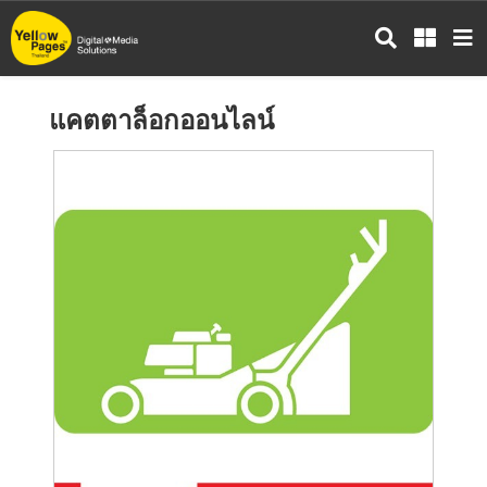
ข้าม
ไป
ยัง
เนื้อหา
แคตตาล็อกออนไลน์
หลัก