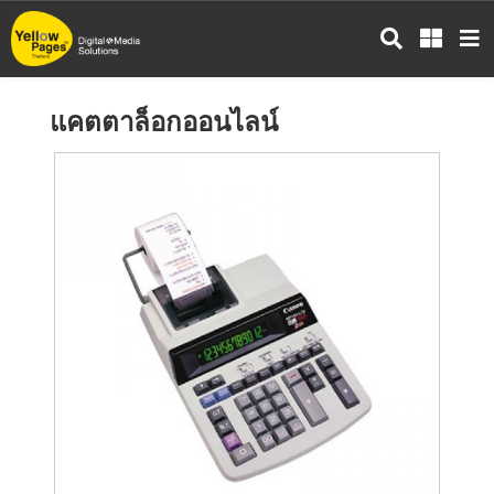
ข้าม
ไป
ยัง
เนื้อหา
แคตตาล็อกออนไลน์
หลัก