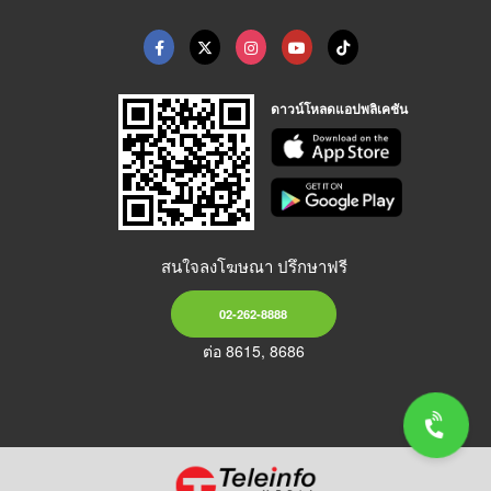
ดาวน์โหลดแอปพลิเคชัน
สนใจลงโฆษณา ปรึกษาฟรี
02-262-8888
ต่อ 8615, 8686