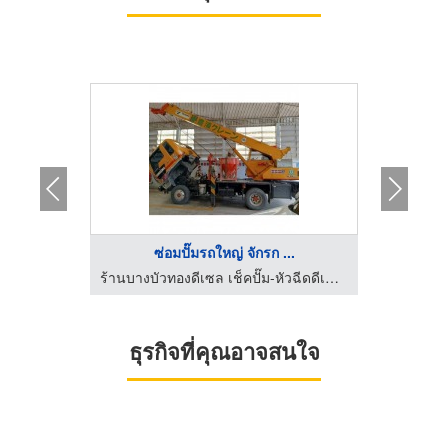
ซ่อมปั๊มรถใหญ่ จักรก ...
เช็คปั๊มหัวฉีดดีเซล สมุทรปราการ - สำโรงใต้ดีเซล
ร้านบางบัวทองดีเซล เช็คปั๊ม-หัวฉีดดีเซล คอมมอนเรล ซ่อมแอร์รถยนต์
ธุรกิจที่คุณอาจสนใจ