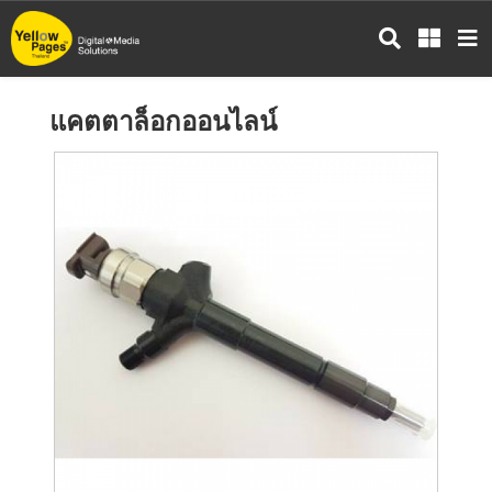
ข้าม
ไป
ยัง
เนื้อหา
แคตตาล็อกออนไลน์
หลัก