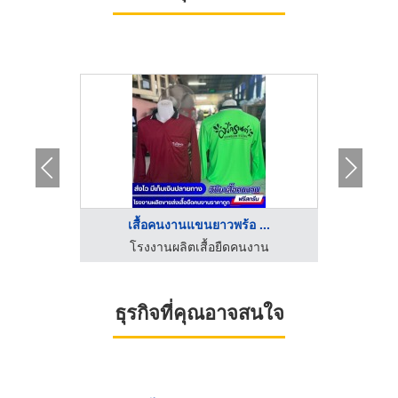
..
เสื้อคนงานแขนยาวพร้อ ...
โร
งาน
โรงงานผลิตเสื้อยืดคนงาน
โร
ธุรกิจที่คุณอาจสนใจ