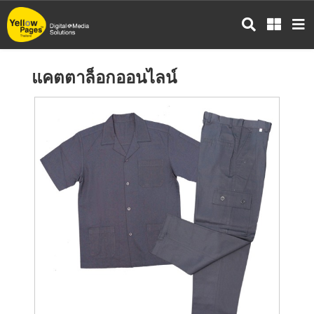
ข้าม
ไป
ยัง
เนื้อหา
แคตตาล็อกออนไลน์
หลัก