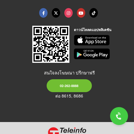
ดาวน์โหลดแอปพลิเคชัน
สนใจลงโฆษณา ปรึกษาฟรี
02-262-8888
ต่อ 8615, 8686