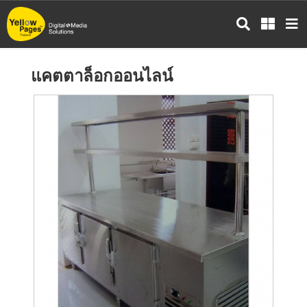
ข้าม
ไป
ยัง
เนื้อหา
แคตตาล็อกออนไลน์
หลัก