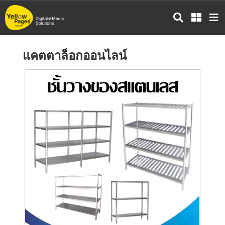
ข้าม
ไป
ยัง
เนื้อหา
แคตตาล็อกออนไลน์
หลัก