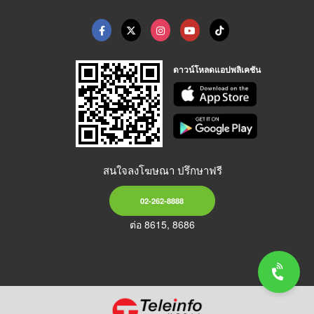
ดาวน์โหลดแอปพลิเคชัน
สนใจลงโฆษณา ปรึกษาฟรี
02-262-8888
ต่อ 8615, 8686