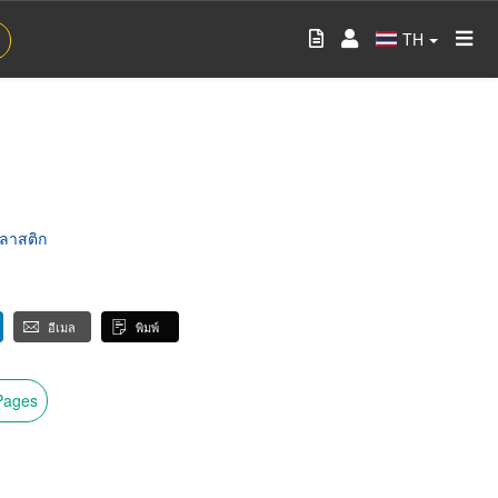
TH
พลาสติก
อีเมล
พิมพ์
wPages