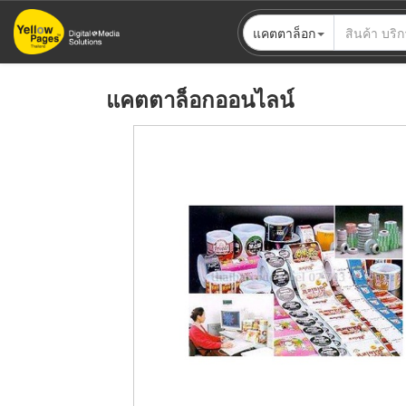
ข้าม
แคตตาล็อก
ไป
ยัง
เนื้อหา
แคตตาล็อกออนไลน์
หลัก